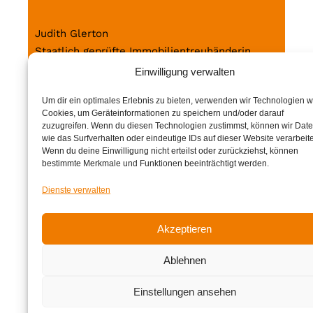
o
g
o
r
Judith Glerton
k
a
Staatlich geprüfte Immobilientreuhänderin
m
Pestalozzistraße 9
Einwilligung verwalten
8010 Graz
Um dir ein optimales Erlebnis zu bieten, verwenden wir Technologien w
Cookies, um Geräteinformationen zu speichern und/oder darauf
zuzugreifen. Wenn du diesen Technologien zustimmst, können wir Dat
wie das Surfverhalten oder eindeutige IDs auf dieser Website verarbeit
Wenn du deine Einwilligung nicht erteilst oder zurückziehst, können
bestimmte Merkmale und Funktionen beeinträchtigt werden.
© 2021 IMMOBILIENGLÜCK
Dienste verwalten
IMPRESSUM
DATENSCHUTZ
Akzeptieren
Ablehnen
Einstellungen ansehen