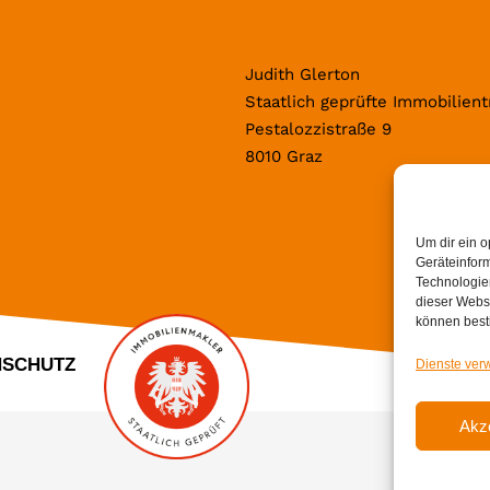
Judith Glerton
Staatlich geprüfte Immobilien
Pestalozzistraße 9
8010 Graz
Um dir ein o
Geräteinfor
Technologien
dieser Websi
können best
NSCHUTZ
Dienste ver
Akz