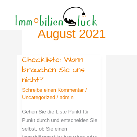
Zum
Inhalt
August 2021
springen
Checkliste: Wann
Checkliste:
Wann
brauchen Sie uns
brauchen
nicht?
Sie
Schreibe einen Kommentar
/
uns
Uncategorized
/
admin
nicht?
Gehen Sie die Liste Punkt für
Punkt durch und entscheiden Sie
selbst, ob Sie einen