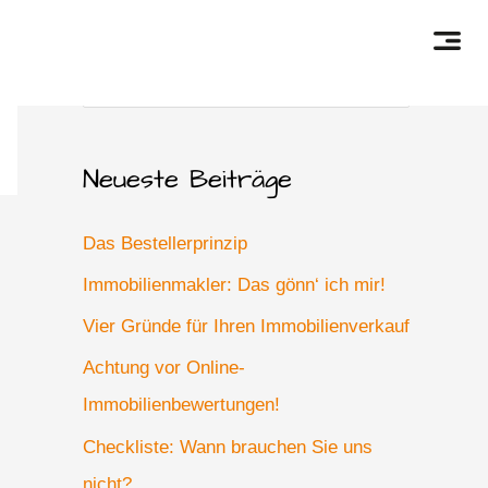
S
u
c
Neueste Beiträge
h
e
Das Bestellerprinzip
n
Immobilienmakler: Das gönn‘ ich mir!
n
Vier Gründe für Ihren Immobilienverkauf
a
Achtung vor Online-
c
Immobilienbewertungen!
h
Checkliste: Wann brauchen Sie uns
:
nicht?